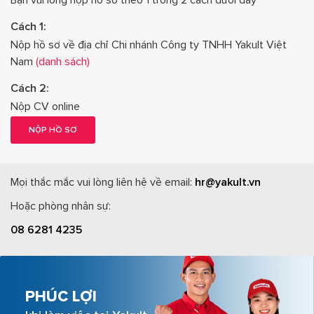
Bạn vui lòng nộp hồ sơ theo 1 trong 2 cách dưới đây
Cách 1:
Nộp hồ sơ về địa chỉ Chi nhánh Công ty TNHH Yakult Việt
Nam
(danh sách)
Cách 2:
Nộp CV online
NỘP HỒ SƠ
Mọi thắc mắc vui lòng liên hệ về email:
hr@yakult.vn
Hoặc phòng nhân sự:
08 6281 4235
PHÚC LỢI