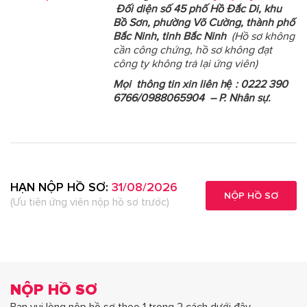
Đối diện số 45 phố Hồ Đắc Di, khu
Bồ Sơn, phường Võ Cường, thành phố
Bắc Ninh, tỉnh Bắc Ninh
(
Hồ sơ không
cần công chứng
, hồ sơ không đạt
công ty không trả lại ứng viên
)
Mọi thông tin xin liên hệ :
0222 390
6766/0988065904
– P. Nhân sự.
HẠN NỘP HỒ SƠ:
31/08/2026
NỘP HỒ SƠ
(Ưu tiên ứng viên nộp hồ sơ trước)
NỘP HỒ SƠ