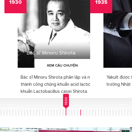
1930
1935
Bác sĩ Minoru Shirota
XEM CÂU CHUYỆN
Bác sĩ Minoru Shirota phân lập và nuôi cấy
Yakult được 
thành công chủng khuẩn acid lactic, chủng
trường Nhật 
khuẩn Lactobacillus casei Shirota.
1930