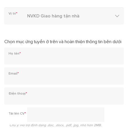
Vị trí
*
Chọn mục ứng tuyển ở trên và hoàn thiện thông tin bên dưới
Họ tên
*
Email
*
Điện thoại
*
Tải lên CV
*
Chú ý: Hỗ trợ định dạng .doc, .docx, .pdf, .jpg, nhỏ hơn 2MB.