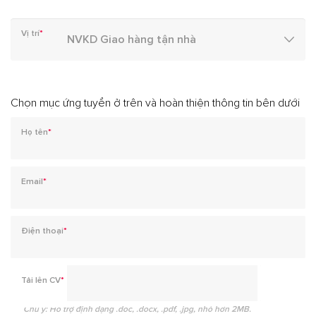
Vị trí
*
Chọn mục ứng tuyển ở trên và hoàn thiện thông tin bên dưới
Họ tên
*
Email
*
Điện thoại
*
Tải lên CV
*
Chú ý: Hỗ trợ định dạng .doc, .docx, .pdf, .jpg, nhỏ hơn 2MB.