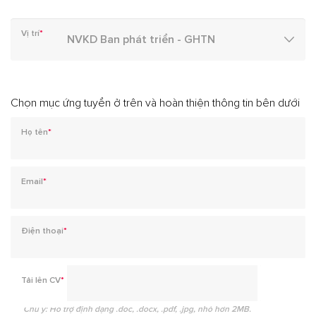
Vị trí
*
Chọn mục ứng tuyển ở trên và hoàn thiện thông tin bên dưới
Họ tên
*
Email
*
Điện thoại
*
Tải lên CV
*
Chú ý: Hỗ trợ định dạng .doc, .docx, .pdf, .jpg, nhỏ hơn 2MB.