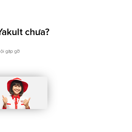
Yakult chưa?
hội gặp gỡ