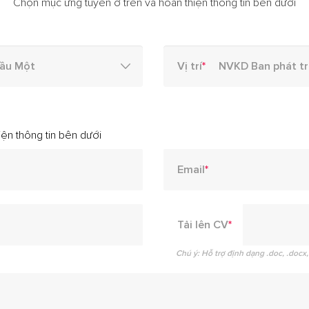
Chọn mục ứng tuyển ở trên và hoàn thiện thông tin bên dưới
Vị trí
*
ện thông tin bên dưới
Email
*
Tải lên CV
*
Chú ý: Hỗ trợ định dạng .doc, .docx, 