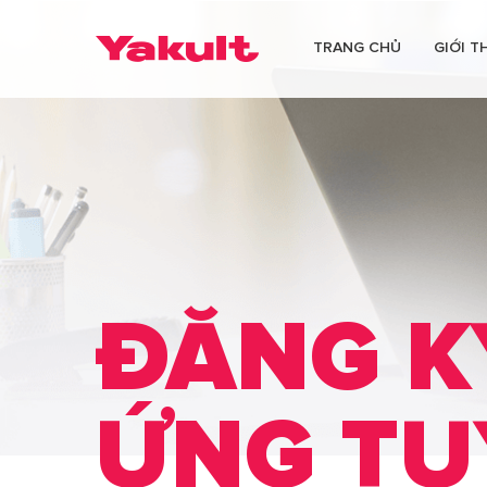
TRANG CHỦ
GIỚI T
ĐĂNG K
ỨNG TU