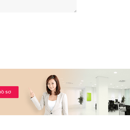
HỒ SƠ