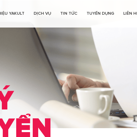
HIỆU YAKULT
DỊCH VỤ
TIN TỨC
TUYỂN DỤNG
LIÊN H
YAKULT
HONSHA
YAKULT
VIỆTNAM
Ý
YỂN