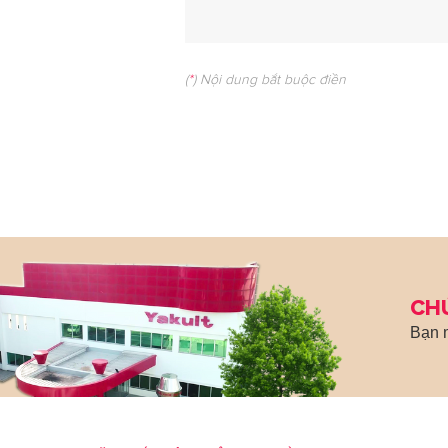
(
*
) Nội dung bắt buộc điền
CH
Bạn m