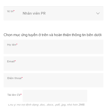
Vị trí
*
Chọn mục ứng tuyển ở trên và hoàn thiện thông tin bên dưới
Họ tên
*
Email
*
Điện thoại
*
Tải lên CV
*
Chú ý: Hỗ trợ định dạng .doc, .docx, .pdf, .jpg, nhỏ hơn 2MB.