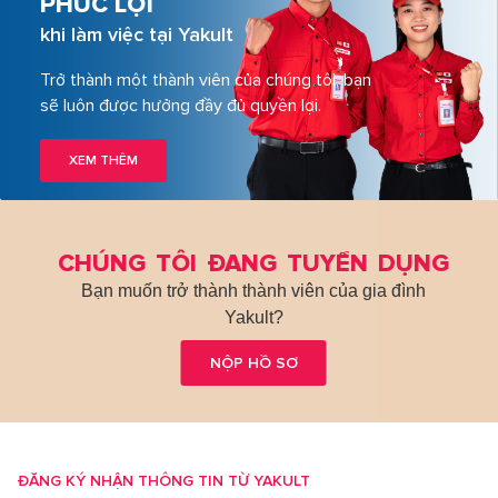
PHÚC LỢI
khi làm việc tại Yakult
Trở thành một thành viên của chúng tôi, bạn
sẽ luôn được hưởng đầy đủ quyền lợi.
XEM THÊM
CHÚNG TÔI ĐANG TUYỂN DỤNG
Bạn muốn trở thành thành viên của gia đình
Yakult?
NỘP HỒ SƠ
ĐĂNG KÝ NHẬN THÔNG TIN TỪ YAKULT