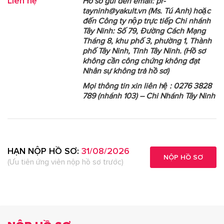
Liên hệ
Hồ sơ gửi đến email: pr-
tayninh@yakult.vn (Ms. Tú Anh) hoặc
đến Công ty nộp trực tiếp Chi nhánh
Tây Ninh: Số 79, Đường Cách Mạng
Tháng 8, khu phố 3, phường 1, Thành
phố Tây Ninh, Tỉnh Tây Ninh. (Hồ sơ
không cần công chứng không đạt
Nhân sự không trả hồ sơ)
Mọi thông tin xin liên hệ : 0276 3828
789 (nhánh 103) – Chi Nhánh Tây Ninh
HẠN NỘP HỒ SƠ:
31/08/2026
NỘP HỒ SƠ
(Ưu tiên ứng viên nộp hồ sơ trước)