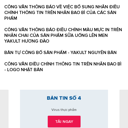
CÔNG VĂN THÔNG BÁO VỀ VIỆC BỔ SUNG NHÃN ĐIỀU
CHỈNH THÔNG TIN TRÊN NHÃN BAO BÌ CỦA CÁC SẢN
PHẨM
CÔNG VĂN THÔNG BÁO ĐIỀU CHỈNH MÀU MỰC IN TRÊN
NHÃN CHAI CỦA SẢN PHẨM SỮA UỐNG LÊN MEN
YAKULT HƯƠNG ĐÀO
BẢN TỰ CÔNG BỐ SẢN PHẨM - YAKULT NGUYÊN BẢN
CÔNG VĂN ĐIỀU CHỈNH THÔNG TIN TRÊN NHÃN BAO BÌ
- LOGO NHẬT BẢN
BẢN TIN SỐ 4
T
Virus thực phẩm
TẢI NGAY