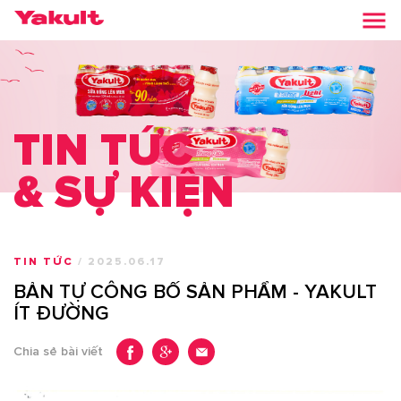
TIN TỨC
& SỰ KIỆN
TIN TỨC
/ 2025.06.17
BẢN TỰ CÔNG BỐ SẢN PHẨM - YAKULT
ÍT ĐƯỜNG
Chia sẻ bài viết